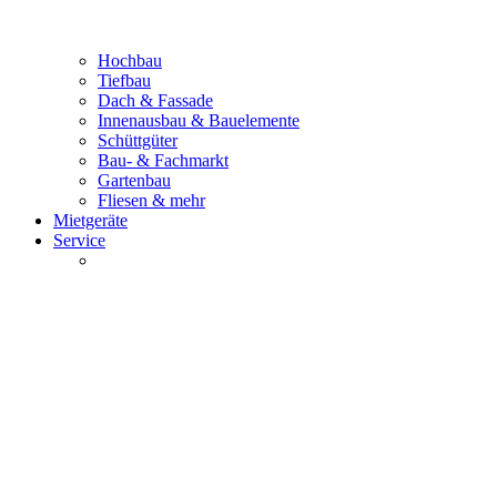
Hochbau
Tiefbau
Dach & Fassade
Innenausbau & Bauelemente
Schüttgüter
Bau- & Fachmarkt
Gartenbau
Fliesen & mehr
Mietgeräte
Service