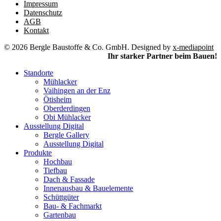
Impressum
Datenschutz
AGB
Kontakt
© 2026 Bergle Baustoffe & Co. GmbH. Designed by
x-mediapoint
Ihr starker Partner beim Bauen!
Standorte
Mühlacker
Vaihingen an der Enz
Ötisheim
Oberderdingen
Obi Mühlacker
Ausstellung Digital
Bergle Gallery
Ausstellung Digital
Produkte
Hochbau
Tiefbau
Dach & Fassade
Innenausbau & Bauelemente
Schüttgüter
Bau- & Fachmarkt
Gartenbau