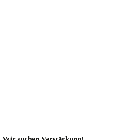
Ihr starker Partner beim Bauen!
Ihr starker Partner beim
Bauen!
Wir suchen Verstärkung!