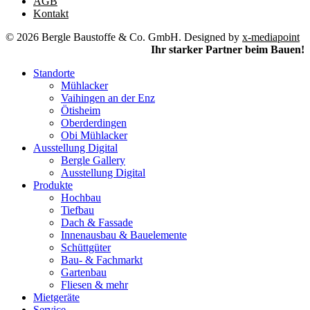
AGB
Kontakt
© 2026 Bergle Baustoffe & Co. GmbH. Designed by
x-mediapoint
Ihr starker Partner beim Bauen!
Standorte
Mühlacker
Vaihingen an der Enz
Ötisheim
Oberderdingen
Obi Mühlacker
Ausstellung Digital
Bergle Gallery
Ausstellung Digital
Produkte
Hochbau
Tiefbau
Dach & Fassade
Innenausbau & Bauelemente
Schüttgüter
Bau- & Fachmarkt
Gartenbau
Fliesen & mehr
Mietgeräte
Service